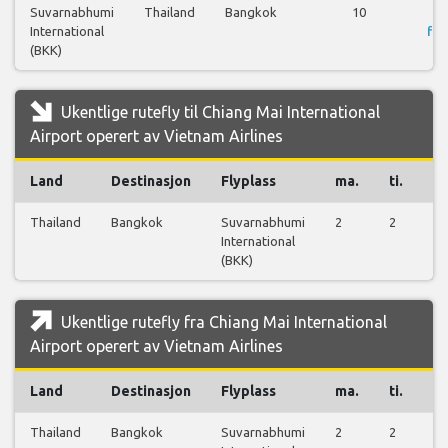
Suvarnabhumi
Thailand
Bangkok
10
International
fly
(BKK)
Ukentlige rutefly til Chiang Mai International
Airport operert av Vietnam Airlines
Land
Destinasjon
Flyplass
ma.
ti.
on
Thailand
Bangkok
Suvarnabhumi
2
2
0
International
(BKK)
Ukentlige rutefly fra Chiang Mai International
Airport operert av Vietnam Airlines
Land
Destinasjon
Flyplass
ma.
ti.
on
Thailand
Bangkok
Suvarnabhumi
2
2
2