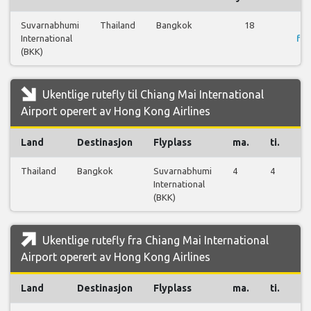
Suvarnabhumi
Thailand
Bangkok
18
International
fly
(BKK)
Ukentlige rutefly til Chiang Mai International
Airport operert av Hong Kong Airlines
Land
Destinasjon
Flyplass
ma.
ti.
on
Thailand
Bangkok
Suvarnabhumi
4
4
2
International
(BKK)
Ukentlige rutefly fra Chiang Mai International
Airport operert av Hong Kong Airlines
Land
Destinasjon
Flyplass
ma.
ti.
on