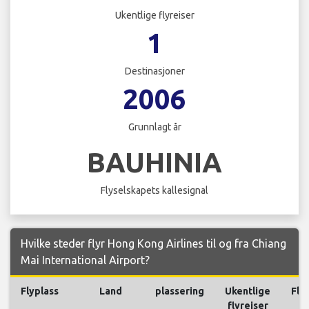
Ukentlige flyreiser
1
Destinasjoner
2006
Grunnlagt år
BAUHINIA
Flyselskapets kallesignal
Hvilke steder flyr Hong Kong Airlines til og fra Chiang
Mai International Airport?
Flyplass
Land
plassering
Ukentlige
Fly
flyreiser