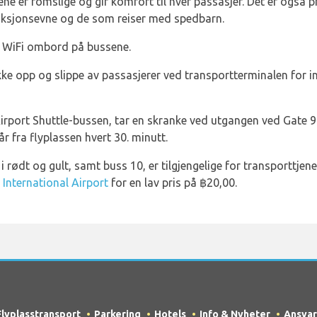
e er romslige og gir komfort til hver passasjer. Det er også pri
nksjonsevne og de som reiser med spedbarn.
s WiFi ombord på bussene.
lukke opp og slippe av passasjerer ved transportterminalen for 
irport Shuttle-bussen, tar en skranke ved utgangen ved Gate 9
r fra flyplassen hvert 30. minutt.
i rødt og gult, samt buss 10, er tilgjengelige for transporttje
International Airport
for en lav pris på ฿20,00.
Flyplasstransport
Parkering
Hotels
Info & Nyheter
Ansvar