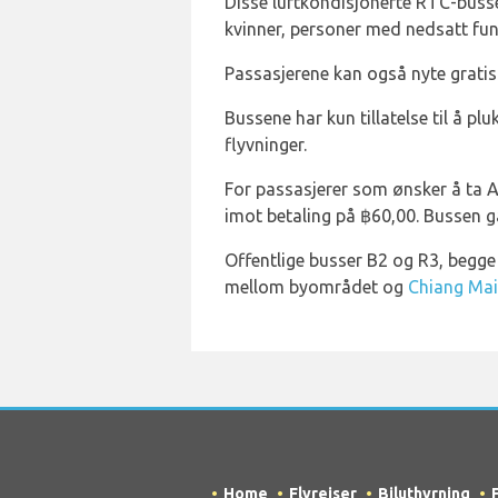
Disse luftkondisjonerte RTC-bussen
kvinner, personer med nedsatt fu
Passasjerene kan også nyte grati
Bussene har kun tillatelse til å p
flyvninger.
For passasjerer som ønsker å ta A
imot betaling på ฿60,00. Bussen gå
Offentlige busser B2 og R3, begge 
mellom byområdet og
Chiang Mai 
Home
Flyreiser
Biluthyrning