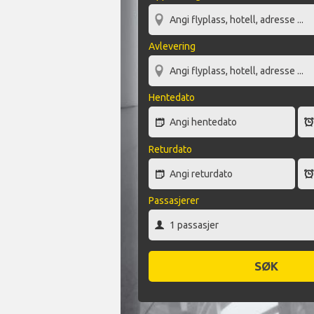
Avlevering
Hentedato
Returdato
Passasjerer
SØK