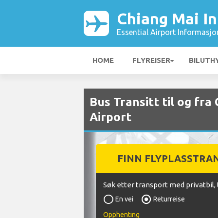
Chiang Mai In
Essential Airport Informasjo
HOME
FLYREISER
BILUTH
Bus Transitt til og fra
Airport
FINN FLYPLASSTRA
Søk etter transport med privatbil, 
En vei
Returreise
Opphenting