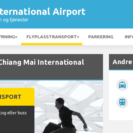
ternational Airport
n og tjenester
YRNING
FLYPLASSTRANSPORT
PARKERING
INF
Andre 
 Chiang Mai International
local_taxi
NSPORT
train
tog eller buss