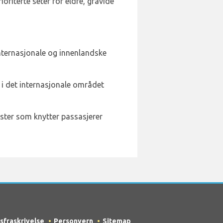
oriterte seter for eldre, gravide
internasjonale og innenlandske
 i det internasjonale området
nester som knytter passasjerer
sfraskrivelse
Personvern
Sitemap