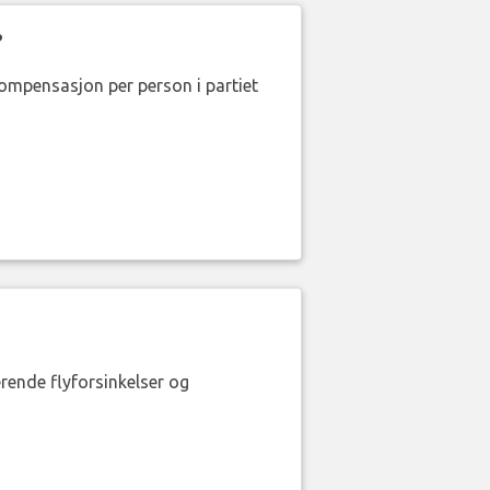
?
kompensasjon per person i partiet
erende flyforsinkelser og