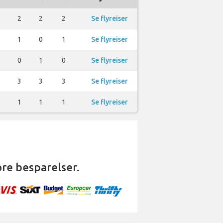
2
2
2
Se flyreiser
1
0
1
Se flyreiser
0
1
0
Se flyreiser
3
3
3
Se flyreiser
1
1
1
Se flyreiser
ore besparelser.