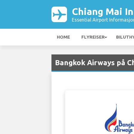
Chiang Mai In
Essential Airport Informasjo
HOME
FLYREISER
BILUTH
Bangkok Airways på Ch