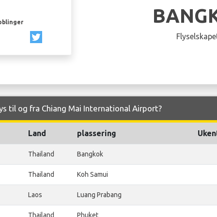
BANGK
oblinger
Flyselskapet
s til og fra Chiang Mai International Airport?
Land
plassering
Ukent
Thailand
Bangkok
Thailand
Koh Samui
Laos
Luang Prabang
Thailand
Phuket