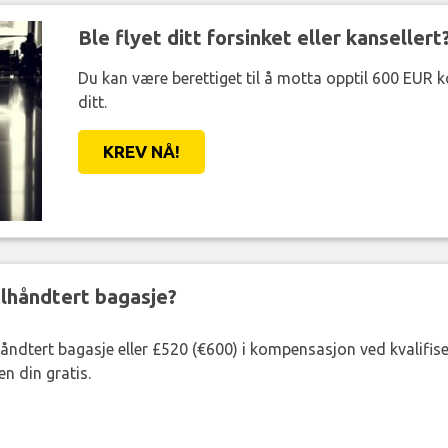
Ble flyet ditt forsinket eller kansellert
Du kan være berettiget til å motta opptil 600 EUR 
ditt.
KREV NÅ!
eilhåndtert bagasje?
lhåndtert bagasje eller £520 (€600) i kompensasjon ved kvalifis
n din gratis.