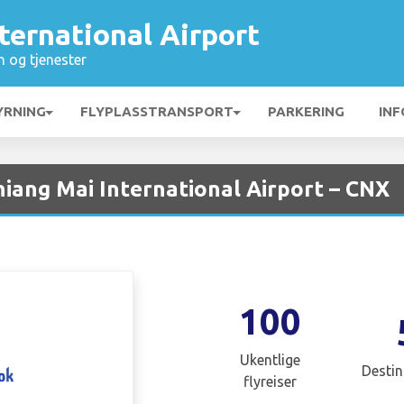
ternational Airport
n og tjenester
YRNING
FLYPLASSTRANSPORT
PARKERING
INF
iang Mai International Airport – CNX
100
Ukentlige
Destin
flyreiser