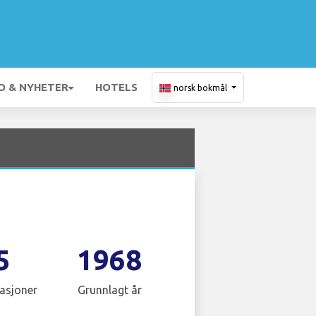
O & NYHETER
HOTELS
norsk bokmål
5
1968
asjoner
Grunnlagt år