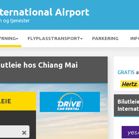
ternational Airport
n og tjenester
YRNING
FLYPLASSTRANSPORT
PARKERING
INF
tleie hos Chiang Mai
GRATIS
a
LEIE
Bilutlei
Internat