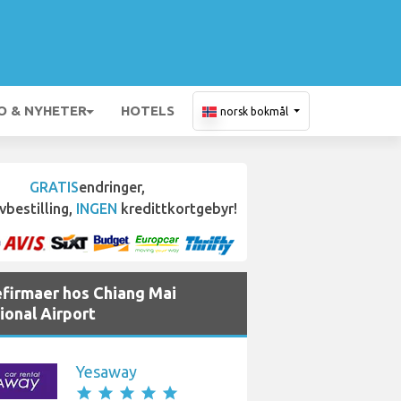
O & NYHETER
HOTELS
norsk bokmål
GRATIS
endringer,
vbestilling,
INGEN
kredittkortgebyr!
efirmaer hos Chiang Mai
ional Airport
Yesaway
star
star
star
star
star