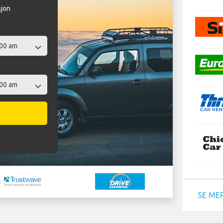
sjon
SE ME