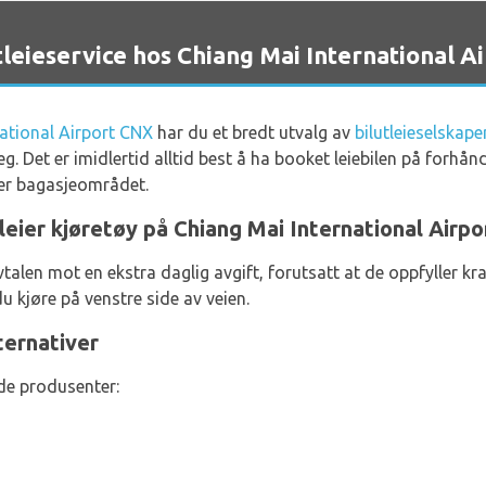
ieservice hos Chiang Mai International Ai
ational Airport CNX
har du et bredt utvalg av
bilutleieselskap
deg. Det er imidlertid alltid best å ha booket leiebilen på forhå
ter bagasjeområdet.
leier kjøretøy på Chiang Mai International Airpo
avtalen mot en ekstra daglig avgift, forutsatt at de oppfyller kr
du kjøre på venstre side av veien.
ternativer
ende produsenter: