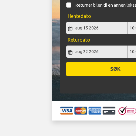
Returner bilen til en annen loka
Hentedato
Returdato
SØK