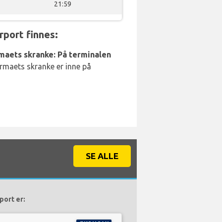
21:59
port finnes:
rmaets skranke: På terminalen
irmaets skranke er inne på
SE ALLE
port er: