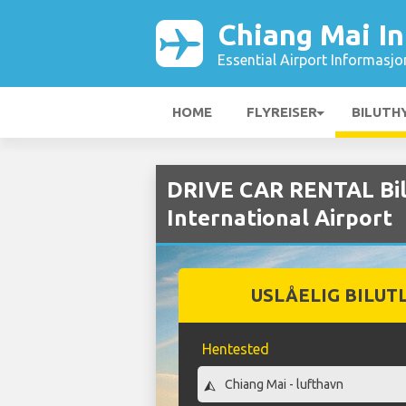
Chiang Mai In
Essential Airport Informasjo
HOME
FLYREISER
BILUTH
DRIVE CAR RENTAL Bilu
International Airport
USLÅELIG BILUT
Hentested