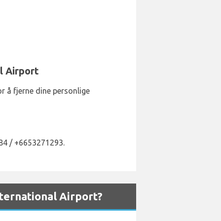
l Airport
or å fjerne dine personlige
384 / +6653271293.
ernational Airport?