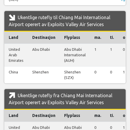
Ukentlige rutefly til Chiang Mai International
Airport operert av Exploits Valley Air Services
Land
Destinasjon
Flyplass
ma.
ti.
on.
United
Abu Dhabi
Abu Dhabi
1
1
0
Arab
International
Emirates
(AUH)
China
Shenzhen
Shenzhen
0
0
1
(SZX)
Ukentlige rutefly fra Chiang Mai International
Airport operert av Exploits Valley Air Services
Land
Destinasjon
Flyplass
ma.
ti.
on.
United
Abu Dhabi
Abu Dhabi
0
0
1