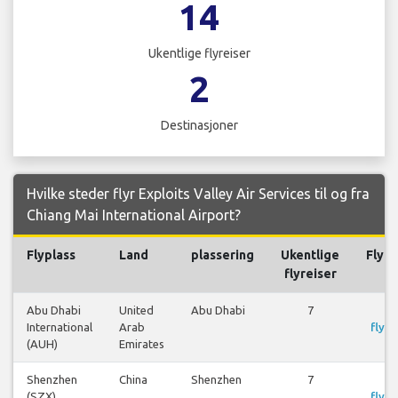
14
Ukentlige flyreiser
2
Destinasjoner
Hvilke steder flyr Exploits Valley Air Services til og fra
Chiang Mai International Airport?
Flyplass
Land
plassering
Ukentlige
Flyre
flyreiser
Abu Dhabi
United
Abu Dhabi
7
S
International
Arab
flyre
(AUH)
Emirates
Shenzhen
China
Shenzhen
7
S
(SZX)
flyre