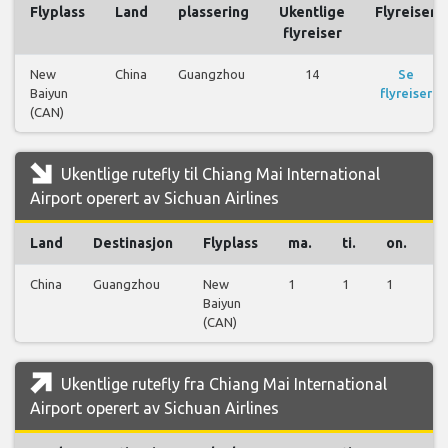
Flyplass
Land
plassering
Ukentlige
Flyreiser
flyreiser
New
China
Guangzhou
14
Se
Baiyun
flyreiser
(CAN)
Ukentlige rutefly til Chiang Mai International
Airport operert av Sichuan Airlines
Land
Destinasjon
Flyplass
ma.
ti.
on.
t
China
Guangzhou
New
1
1
1
1
Baiyun
(CAN)
Ukentlige rutefly fra Chiang Mai International
Airport operert av Sichuan Airlines