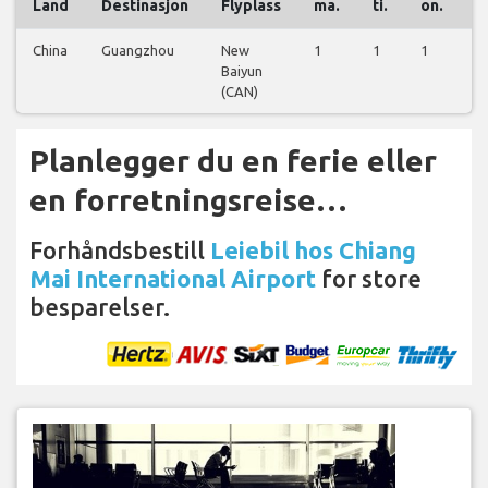
Land
Destinasjon
Flyplass
ma.
ti.
on.
t
China
Guangzhou
New
1
1
1
1
Baiyun
(CAN)
Planlegger du en ferie eller
en forretningsreise…
Forhåndsbestill
Leiebil hos Chiang
Mai International Airport
for store
besparelser.