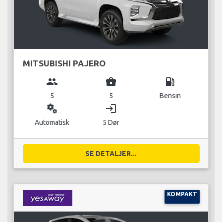
MITSUBISHI PAJERO
group
business_center
local_gas_station
5
5
Bensin
miscellaneous_services
login
Automatisk
5 Dør
SE DETALJER...
KOMPAKT