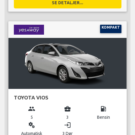
SE DETALJER...
KOMPAKT
TOYOTA VIOS
group
business_center
local_gas_station
5
3
Bensin
miscellaneous_services
login
Automatisk
3 Dør