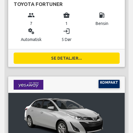
TOYOTA FORTUNER
group
business_center
local_gas_station
7
1
Bensin
miscellaneous_services
login
Automatisk
5 Dør
SE DETALJER...
KOMPAKT