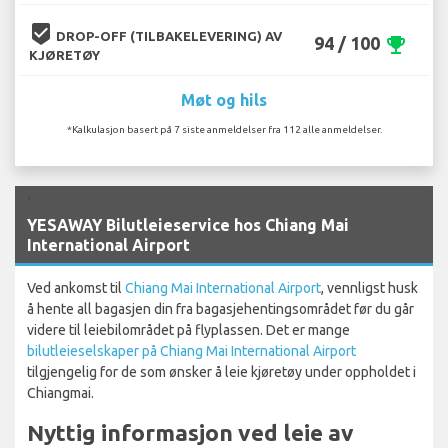
beenhere
DROP-OFF (TILBAKELEVERING) AV
94 / 100
emoji_events
KJØRETØY
Møt og hils
*Kalkulasjon basert på 7 siste anmeldelser fra 112 alle anmeldelser.
`
YESAWAY Bilutleieservice hos Chiang Mai
International Airport
Ved ankomst til
Chiang Mai International Airport
, vennligst husk
å hente all bagasjen din fra bagasjehentingsområdet før du går
videre til leiebilområdet på flyplassen. Det er mange
bilutleieselskaper på Chiang Mai International Airport
tilgjengelig for de som ønsker å leie kjøretøy under oppholdet i
Chiangmai.
Nyttig informasjon ved leie av