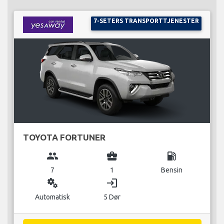
7-SETERS TRANSPORTTJENESTER
TOYOTA FORTUNER
group
business_center
local_gas_station
7
1
Bensin
miscellaneous_services
login
Automatisk
5 Dør