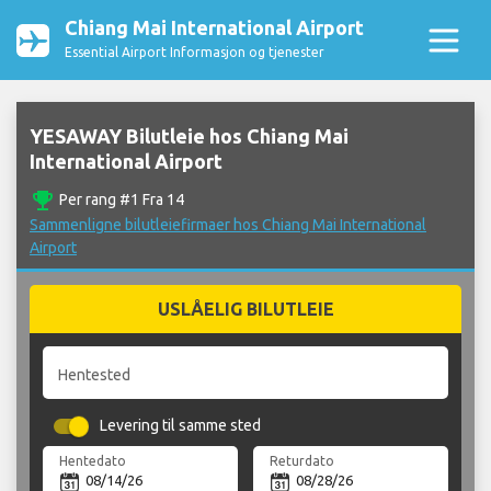
Chiang Mai International Airport
Essential Airport Informasjon og tjenester
YESAWAY Bilutleie hos Chiang Mai
International Airport
emoji_events
Per rang #1 Fra 14
Sammenligne bilutleiefirmaer hos Chiang Mai International
Airport
USLÅELIG BILUTLEIE
Hentested
Levering til samme sted
Hentedato
Returdato