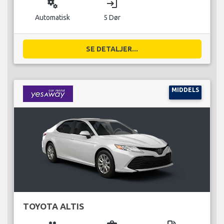
miscellaneous_services
login
Automatisk
5 Dør
SE DETALJER...
MIDDELS
TOYOTA ALTIS