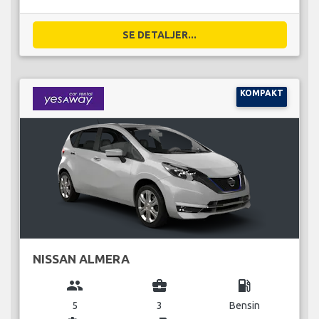
SE DETALJER...
KOMPAKT
NISSAN ALMERA
group
business_center
local_gas_station
5
3
Bensin