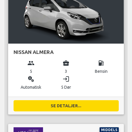
NISSAN ALMERA
group
business_center
local_gas_station
5
3
Bensin
miscellaneous_services
login
Automatisk
5 Dør
SE DETALJER...
MIDDELS