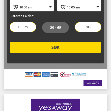
Sjåførens alder:
18 - 29
70+
30 - 69
SØK