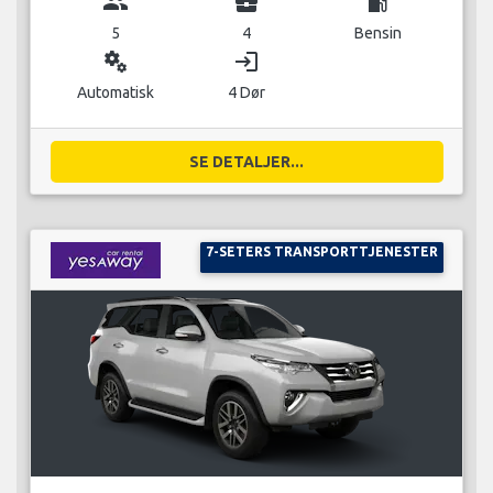
group
business_center
local_gas_station
5
4
Bensin
miscellaneous_services
login
Automatisk
4 Dør
SE DETALJER...
7-SETERS TRANSPORTTJENESTER