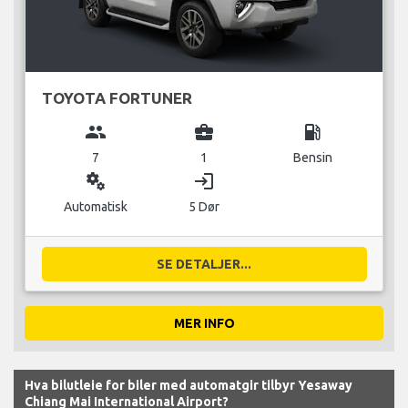
TOYOTA FORTUNER
group
business_center
local_gas_station
7
1
Bensin
miscellaneous_services
login
Automatisk
5 Dør
SE DETALJER...
MER INFO
Hva bilutleie for biler med automatgir tilbyr Yesaway
Chiang Mai International Airport?