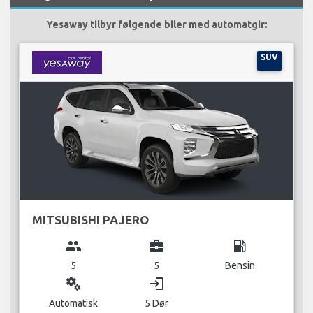
Yesaway tilbyr følgende biler med automatgir:
SUV
MITSUBISHI PAJERO
group
business_center
local_gas_station
5
5
Bensin
miscellaneous_services
login
Automatisk
5 Dør