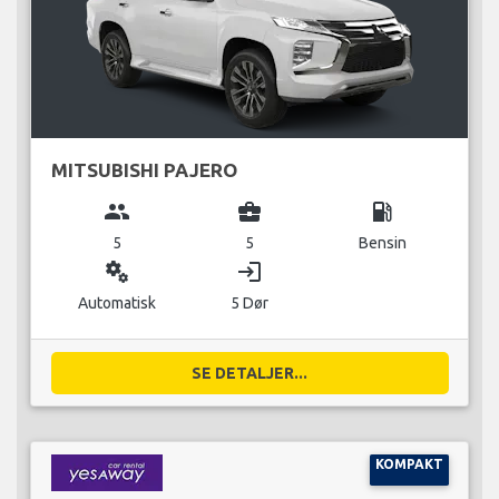
MITSUBISHI PAJERO
group
business_center
local_gas_station
5
5
Bensin
miscellaneous_services
login
Automatisk
5 Dør
SE DETALJER...
KOMPAKT