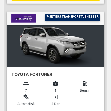
7-SETERS TRANSPORTTJENESTER
TOYOTA FORTUNER
group
business_center
local_gas_station
7
1
Bensin
miscellaneous_services
login
Automatisk
5 Dør