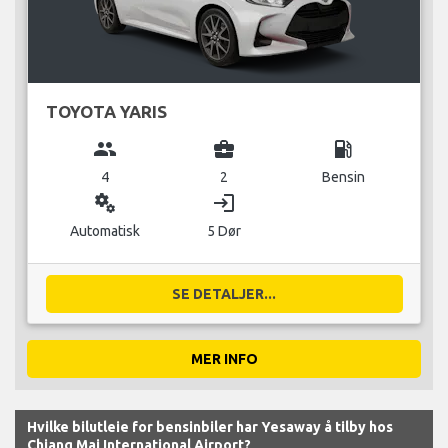
TOYOTA YARIS
group
business_center
local_gas_station
4
2
Bensin
miscellaneous_services
login
Automatisk
5 Dør
SE DETALJER...
MER INFO
Hvilke bilutleie for bensinbiler har Yesaway å tilby hos
Chiang Mai International Airport?