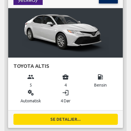
TOYOTA ALTIS
group
business_center
local_gas_station
5
4
Bensin
miscellaneous_services
login
Automatisk
4 Dør
SE DETALJER...