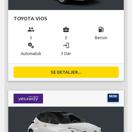
TOYOTA VIOS
group
business_center
local_gas_station
5
3
Bensin
miscellaneous_services
login
Automatisk
3 Dør
SE DETALJER...
MINI