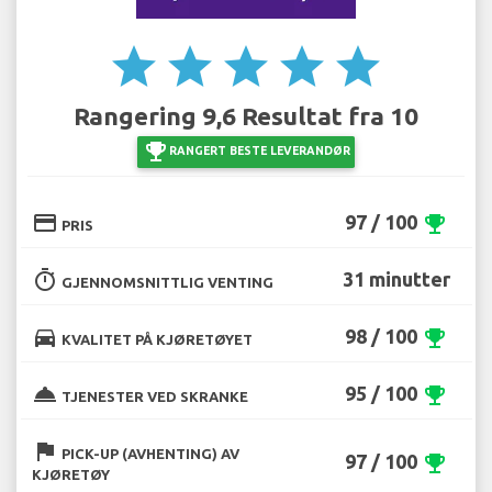
star
star
star
star
star
Rangering 9,6 Resultat fra 10
emoji_events
RANGERT BESTE LEVERANDØR
credit_card
97 / 100
emoji_events
PRIS
timer
31 minutter
GJENNOMSNITTLIG VENTING
directions_car
98 / 100
emoji_events
KVALITET PÅ KJØRETØYET
room_service
95 / 100
emoji_events
TJENESTER VED SKRANKE
flag
PICK-UP (AVHENTING) AV
97 / 100
emoji_events
KJØRETØY