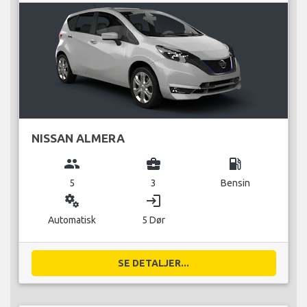
NISSAN ALMERA
group
business_center
local_gas_station
5
3
Bensin
miscellaneous_services
login
Automatisk
5 Dør
SE DETALJER...