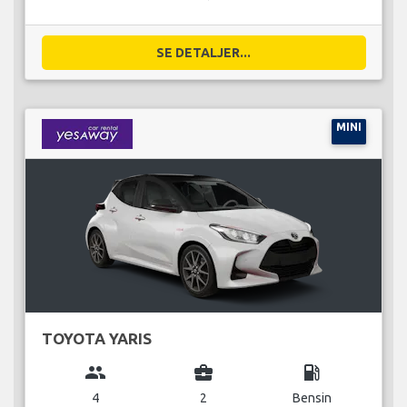
SE DETALJER...
MINI
TOYOTA YARIS
group
business_center
local_gas_station
4
2
Bensin