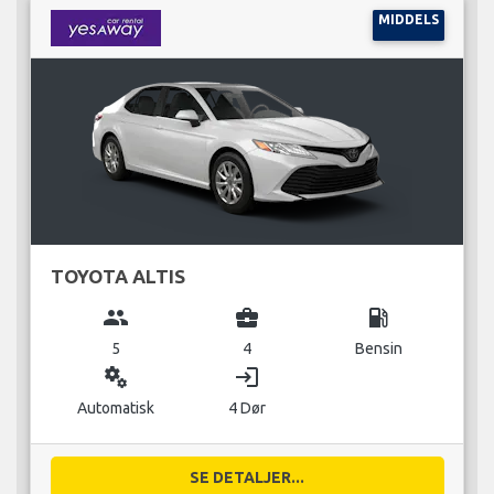
MIDDELS
TOYOTA ALTIS
group
business_center
local_gas_station
5
4
Bensin
miscellaneous_services
login
Automatisk
4 Dør
SE DETALJER...