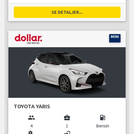
SE DETALJER...
MINI
TOYOTA YARIS
group
business_center
local_gas_station
4
2
Bensin
miscellaneous_services
login