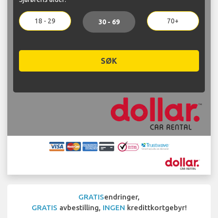
18 - 29
70+
30 - 69
SØK
GRATIS
endringer,
GRATIS
avbestilling,
INGEN
kredittkortgebyr!