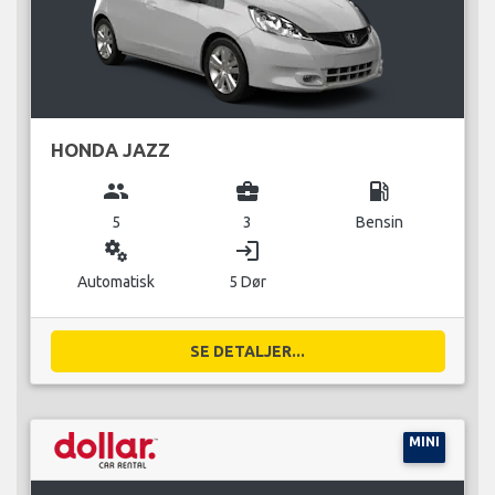
HONDA JAZZ
group
business_center
local_gas_station
5
3
Bensin
miscellaneous_services
login
Automatisk
5 Dør
SE DETALJER...
MINI