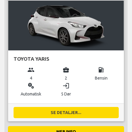
TOYOTA YARIS
group
business_center
local_gas_station
4
2
Bensin
miscellaneous_services
login
Automatisk
5 Dør
SE DETALJER...
MER INFO