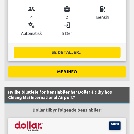
group
business_center
local_gas_station
4
2
Bensin
miscellaneous_services
login
Automatisk
5 Dør
SE DETALJER...
MER INFO
Hvilke bilutleie for bensinbiler har Dollar å tilby hos
Chiang Mai International Airport?
Dollar tilbyr følgende bensinbiler:
MINI