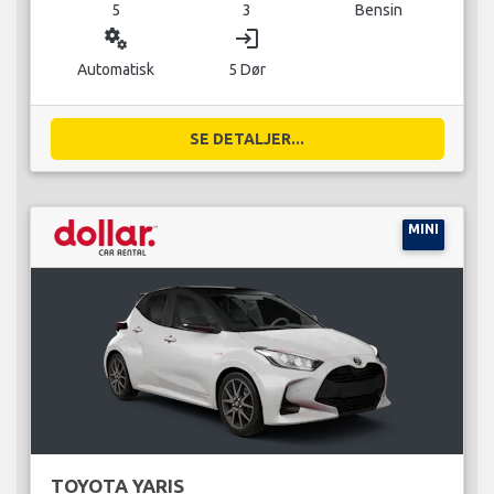
5
3
Bensin
miscellaneous_services
login
Automatisk
5 Dør
SE DETALJER...
MINI
TOYOTA YARIS