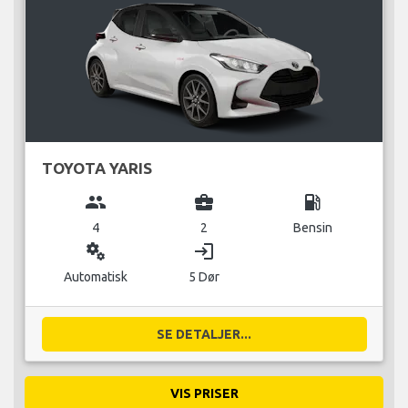
TOYOTA YARIS
group
business_center
local_gas_station
4
2
Bensin
miscellaneous_services
login
Automatisk
5 Dør
SE DETALJER...
VIS PRISER