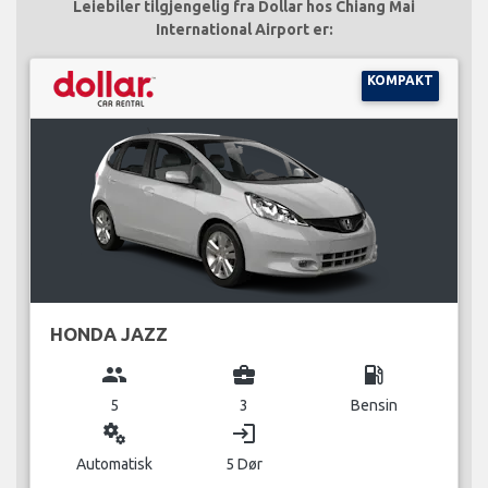
Leiebiler tilgjengelig fra Dollar hos Chiang Mai
International Airport er:
KOMPAKT
HONDA JAZZ
group
business_center
local_gas_station
5
3
Bensin
miscellaneous_services
login
Automatisk
5 Dør