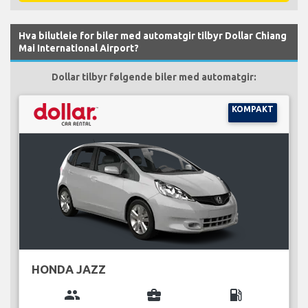
Hva bilutleie for biler med automatgir tilbyr Dollar Chiang
Mai International Airport?
Dollar tilbyr følgende biler med automatgir:
KOMPAKT
HONDA JAZZ
group
business_center
local_gas_station