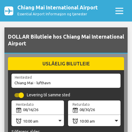
Chiang Mai International Airport
Essential Airport Informasjon og tjenester
DOLLAR Bilutleie hos Chiang Mai International
Airport
USLÅELIG BILUTLEIE
Hentested
Levering til samme sted
Hentedato
Returdato
Sjåførens alder: