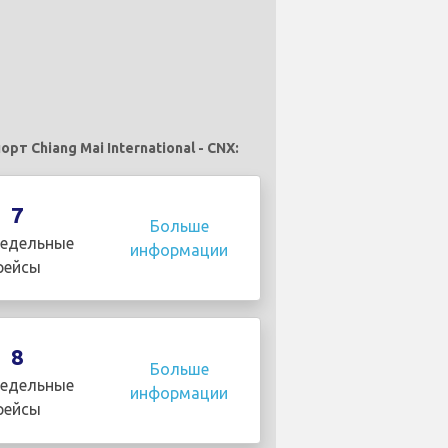
Chiang Mai International - CNX:
7
Больше
едельные
информации
рейсы
8
Больше
едельные
информации
рейсы