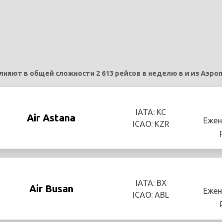
ют в общей сложности 2 613 рейсов в неделю в и из Аэропорт 
IATA: KC
Air Astana
Ежен
ICAO: KZR
IATA: BX
Air Busan
Ежен
ICAO: ABL