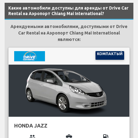
Какие автомобили доступны для аренды от Drive Car
Rental на Аэропорт Chiang Mai International?
Арендуемыми автомобилями, доступными от Drive
Car Rental на Аэропорт Chiang Mai International
являются:
КОМПАКТЫЙ
HONDA JAZZ
group
business_center
local_gas_station