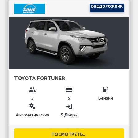
ВНЕДОРОЖНИК
TOYOTA FORTUNER
group
business_center
local_gas_station
5
5
Бензин
miscellaneous_services
login
Автоматическая
5 Дверь
ПОСМОТРЕТЬ...