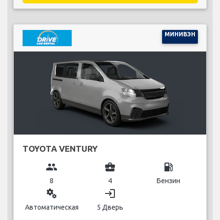
МИНИВЭН
TOYOTA VENTURY
group
business_center
local_gas_station
8
4
Бензин
miscellaneous_services
login
Автоматическая
5 Дверь