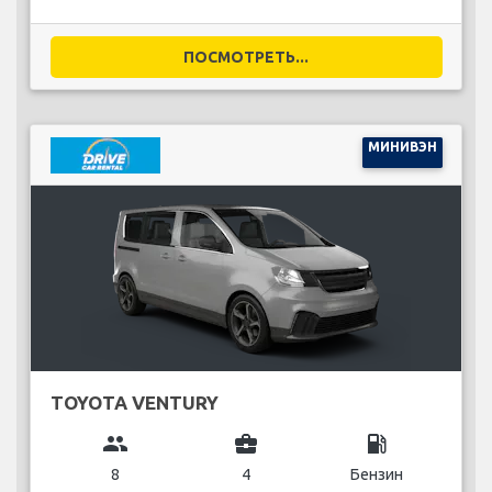
ПОСМОТРЕТЬ...
МИНИВЭН
TOYOTA VENTURY
group
business_center
local_gas_station
8
4
Бензин