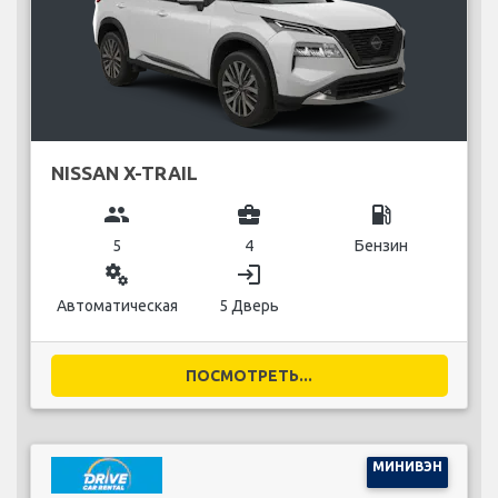
NISSAN X-TRAIL
group
business_center
local_gas_station
5
4
Бензин
miscellaneous_services
login
Автоматическая
5 Дверь
ПОСМОТРЕТЬ...
МИНИВЭН