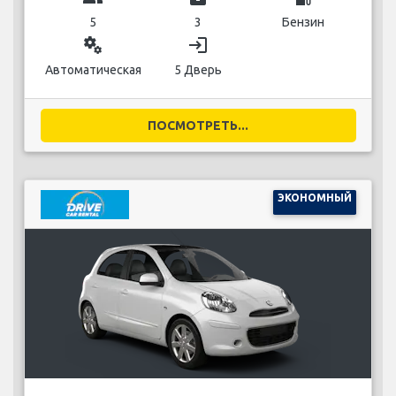
5
3
Бензин
miscellaneous_services
login
Автоматическая
5 Дверь
ПОСМОТРЕТЬ...
ЭКОНОМНЫЙ