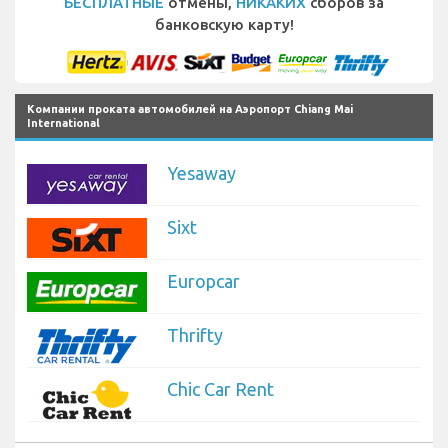
БЕСПЛАТНЫЕ
отмены,
НИКАКИХ
сборов за
банковскую карту!
Компании проката автомобилей на Аэропорт Chiang Mai
International
Yesaway
Sixt
Europcar
Thrifty
Chic Car Rent