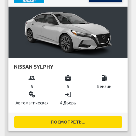
NISSAN SYLPHY
group
business_center
local_gas_station
5
5
Бензин
miscellaneous_services
login
Автоматическая
4 Дверь
ПОСМОТРЕТЬ...