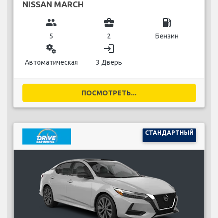
NISSAN MARCH
group
business_center
local_gas_station
5
2
Бензин
miscellaneous_services
login
Автоматическая
3 Дверь
ПОСМОТРЕТЬ...
СТАНДАРТНЫЙ