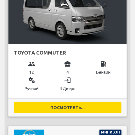
TOYOTA COMMUTER
group
business_center
local_gas_station
12
4
Бензин
miscellaneous_services
login
Ручной
4 Дверь
ПОСМОТРЕТЬ...
МИНИВЭН