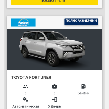
ПОСМОТРЕТЬ...
ПОЛНОРАЗМЕРНЫЙ
TOYOTA FORTUNER
group
business_center
local_gas_station
5
5
Бензин
miscellaneous_services
login
Автоматическая
5 Дверь