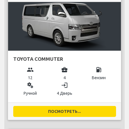
TOYOTA COMMUTER
group
business_center
local_gas_station
12
4
Бензин
miscellaneous_services
login
Ручной
4 Дверь
ПОСМОТРЕТЬ...