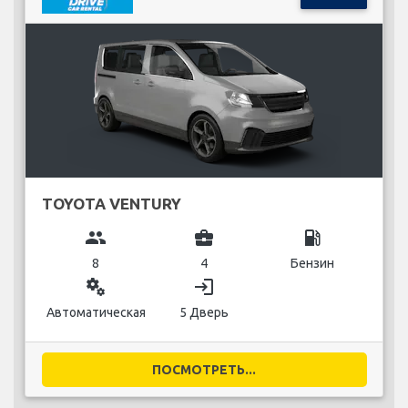
TOYOTA VENTURY
group
business_center
local_gas_station
8
4
Бензин
miscellaneous_services
login
Автоматическая
5 Дверь
ПОСМОТРЕТЬ...