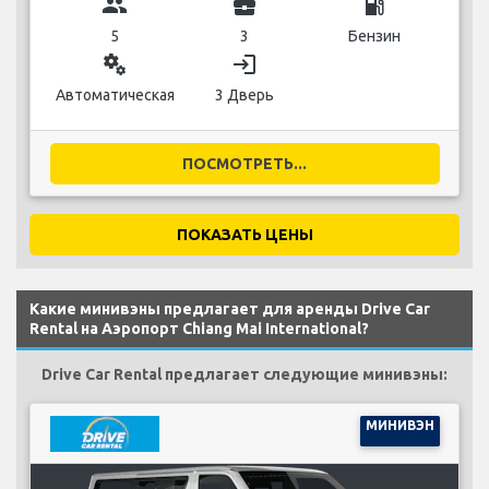
group
business_center
local_gas_station
5
3
Бензин
miscellaneous_services
login
Автоматическая
3 Дверь
ПОСМОТРЕТЬ...
ПОКАЗАТЬ ЦЕНЫ
Какие минивэны предлагает для аренды Drive Car
Rental на Аэропорт Chiang Mai International?
Drive Car Rental предлагает следующие минивэны:
МИНИВЭН