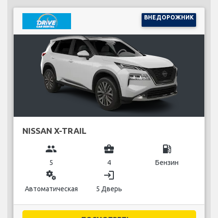
ВНЕДОРОЖНИК
NISSAN X-TRAIL
group
business_center
local_gas_station
5
4
Бензин
miscellaneous_services
login
Автоматическая
5 Дверь