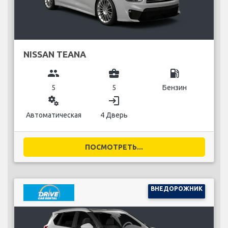
NISSAN TEANA
group
business_center
local_gas_station
5
5
Бензин
miscellaneous_services
login
Автоматическая
4 Дверь
ПОСМОТРЕТЬ...
ВНЕДОРОЖНИК