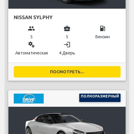
NISSAN SYLPHY
group
business_center
local_gas_station
5
5
Бензин
miscellaneous_services
login
Автоматическая
4 Дверь
ПОСМОТРЕТЬ...
ПОЛНОРАЗМЕРНЫЙ