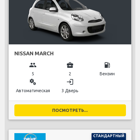
NISSAN MARCH
group
business_center
local_gas_station
5
2
Бензин
miscellaneous_services
login
Автоматическая
3 Дверь
ПОСМОТРЕТЬ...
СТАНДАРТНЫЙ