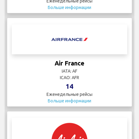
Еженедельные рейсы
Больше информации
Air France
IATA: AF
ICAO: AFR
14
Еженедельные рейсы
Больше информации