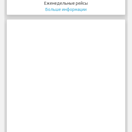
Еженедельные рейсы
Больше информации