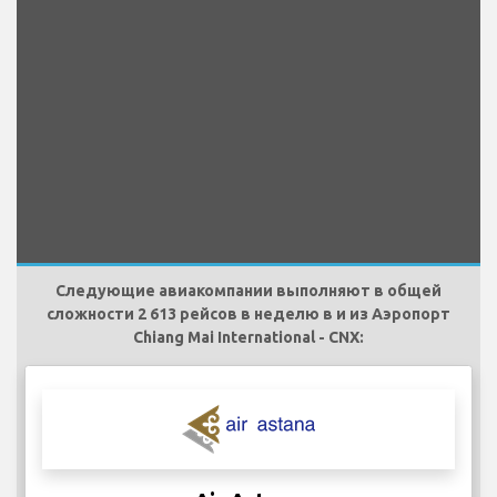
Следующие авиакомпании выполняют в общей
сложности 2 613 рейсов в неделю в и из Аэропорт
Chiang Mai International - CNX: