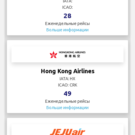
IATA:
ICAO:
28
Еженедельные рейсы
Больше информации
Hong Kong Airlines
IATA: HX
ICAO: CRK
49
Еженедельные рейсы
Больше информации