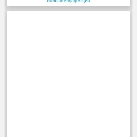
Больше информации