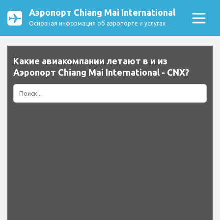
Аэропорт Chiang Mai International
Основная информация об аэропорте и услугах
Какие авиакомпании летают в и из
Аэропорт Chiang Mai International - CNX?