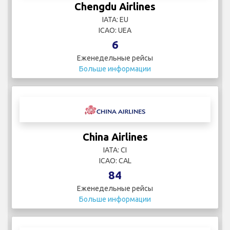
Chengdu Airlines
IATA: EU
ICAO: UEA
6
Еженедельные рейсы
Больше информации
China Airlines
IATA: CI
ICAO: CAL
84
Еженедельные рейсы
Больше информации