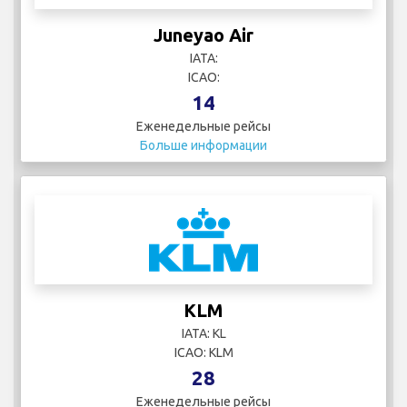
Juneyao Air
IATA:
ICAO:
14
Еженедельные рейсы
Больше информации
KLM
IATA: KL
ICAO: KLM
28
Еженедельные рейсы