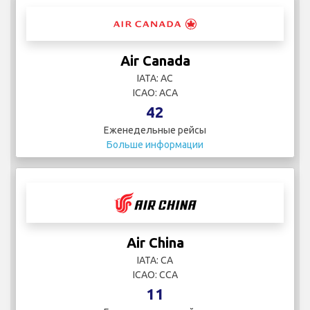
Air Canada
IATA: AC
ICAO: ACA
42
Еженедельные рейсы
Больше информации
Air China
IATA: CA
ICAO: CCA
11