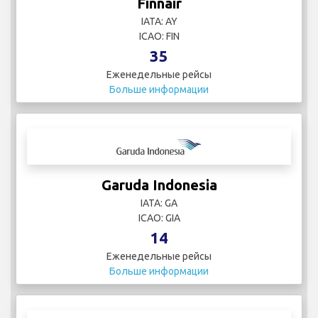
Finnair
IATA: AY
ICAO: FIN
35
Еженедельные рейсы
Больше информации
Garuda Indonesia
IATA: GA
ICAO: GIA
14
Еженедельные рейсы
Больше информации