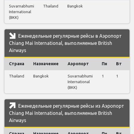
Suvarnabhumi
Thailand
Bangkok
1
International
(BKK)
Еженедельные регулярные рейсы в Аэропорт
Chiang Mai International, выполняемые British
Airways
Страна
Назначение
Аэропорт
Пн
Вт
С
Thailand
Bangkok
Suvarnabhumi
1
1
1
International
(BKK)
Еженедельные регулярные рейсы из Аэропорт
Chiang Mai International, выполняемые British
Airways
Страна
Назначение
Аэропорт
Пн
Вт
С