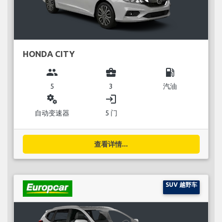
HONDA CITY
group
business_center
local_gas_station
5
3
汽油
miscellaneous_services
login
自动变速器
5 门
查看详情...
SUV 越野车