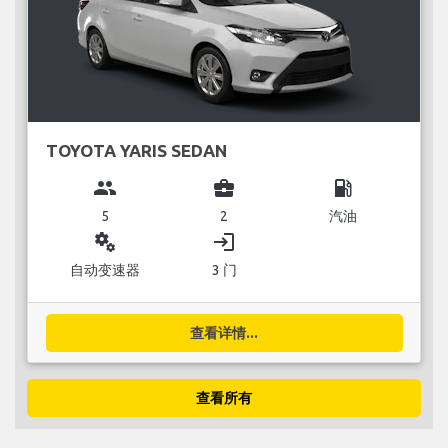
TOYOTA YARIS SEDAN
group
business_center
local_gas_station
5
2
汽油
miscellaneous_services
login
自动变速器
3 门
查看详情...
查看所有