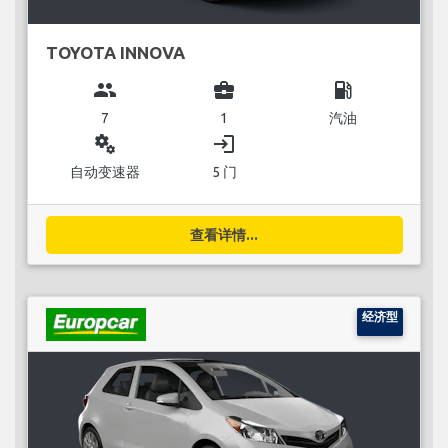
TOYOTA INNOVA
group
business_center
local_gas_station
7
1
汽油
miscellaneous_services
login
自动变速器
5 门
查看详情...
经济型