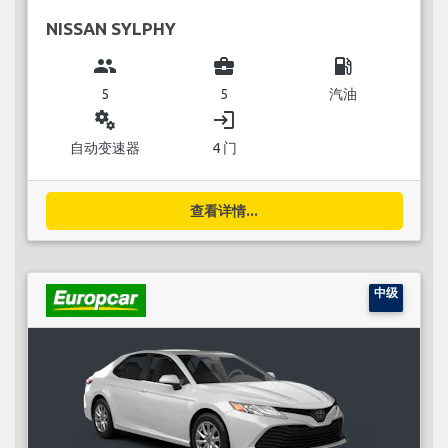
NISSAN SYLPHY
group
business_center
local_gas_station
5
5
汽油
miscellaneous_services
login
自动变速器
4 门
查看详情...
中级