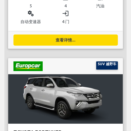
5
4
汽油
miscellaneous_services
login
自动变速器
4 门
查看详情...
SUV 越野车