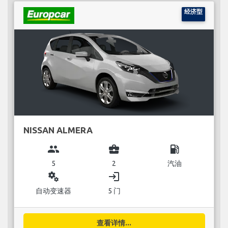
经济型
NISSAN ALMERA
group
business_center
local_gas_station
5
2
汽油
miscellaneous_services
login
自动变速器
5 门
查看详情...