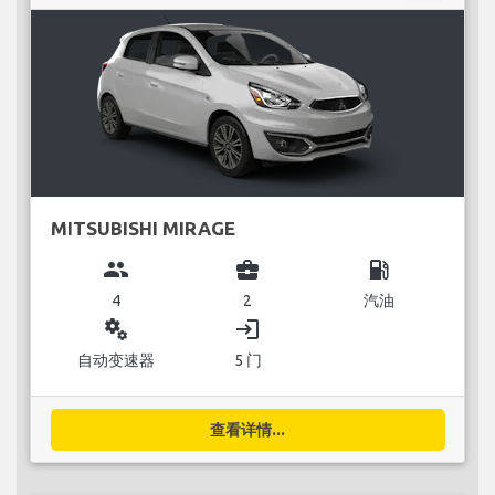
MITSUBISHI MIRAGE
group
business_center
local_gas_station
4
2
汽油
miscellaneous_services
login
自动变速器
5 门
查看详情...