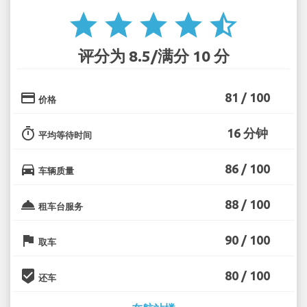
star
star
star
star
star_half
评分为 8.5/满分 10 分
credit_card
81 / 100
价格
timer
16 分钟
平均等待时间
directions_car
86 / 100
车辆质量
room_service
88 / 100
租车台服务
flag
90 / 100
取车
beenhere
80 / 100
还车