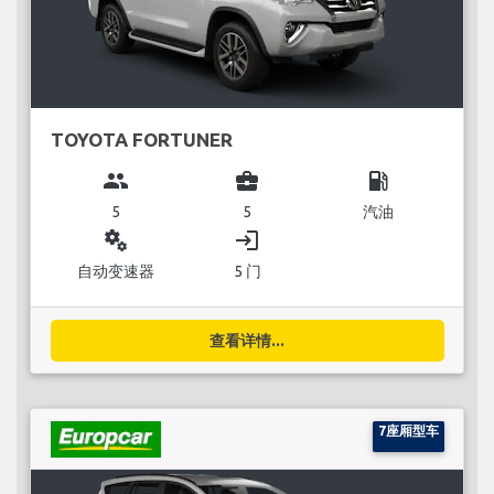
TOYOTA FORTUNER
group
business_center
local_gas_station
5
5
汽油
miscellaneous_services
login
自动变速器
5 门
查看详情...
7座厢型车