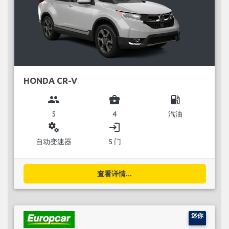
HONDA CR-V
group
business_center
local_gas_station
5
4
汽油
miscellaneous_services
login
自动变速器
5 门
查看详情...
迷你