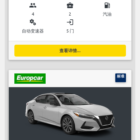
group
business_center
local_gas_station
4
2
汽油
miscellaneous_services
login
自动变速器
5 门
查看详情...
标准