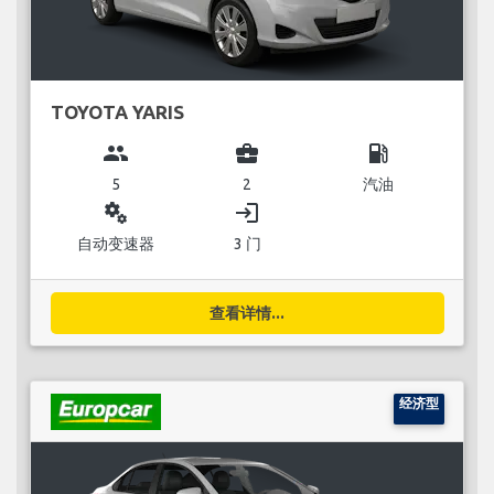
TOYOTA YARIS
group
business_center
local_gas_station
5
2
汽油
miscellaneous_services
login
自动变速器
3 门
查看详情...
经济型