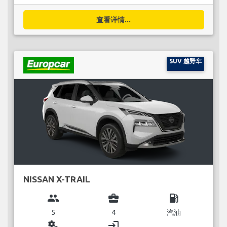
查看详情...
SUV 越野车
NISSAN X-TRAIL
group
business_center
local_gas_station
5
4
汽油
miscellaneous_services
login