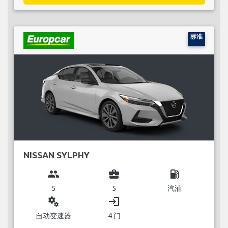
标准
NISSAN SYLPHY
group
business_center
local_gas_station
5
5
汽油
miscellaneous_services
login
自动变速器
4 门