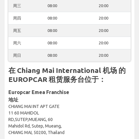
周三
08:00
20:00
周四
08:00
20:00
周五
08:00
20:00
周六
08:00
20:00
周日
08:00
20:00
在 Chiang Mai International 机场 的
EUROPCAR 租赁服务台位于：
Europcar Emea Franchise
地址
CHIANG MAI INT APT GATE
11 60 MAHIDOL
RD,SUTEP,MUEANG, 60
Mahidol Rd, Sutep, Mueang,
CHIANG MAI, 50200, Thailand