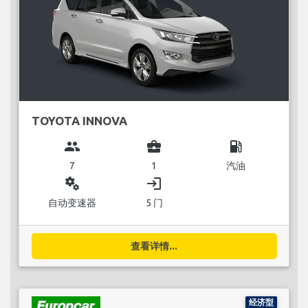
TOYOTA INNOVA
group
business_center
local_gas_station
7
1
汽油
miscellaneous_services
login
自动变速器
5 门
查看详情...
经济型