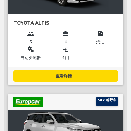
TOYOTA ALTIS
group
business_center
local_gas_station
5
4
汽油
miscellaneous_services
login
自动变速器
4 门
查看详情...
SUV 越野车