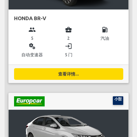
HONDA BR-V
group
business_center
local_gas_station
5
2
汽油
miscellaneous_services
login
自动变速器
5 门
查看详情...
小型