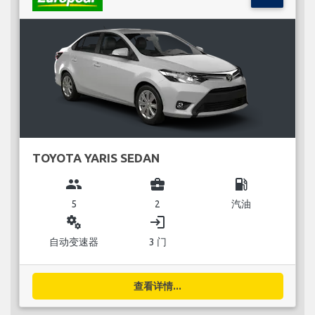
TOYOTA YARIS SEDAN
group
business_center
local_gas_station
5
2
汽油
miscellaneous_services
login
自动变速器
3 门
查看详情...