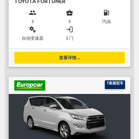
TOYOTA FORTUNER
group
business_center
local_gas_station
5
5
汽油
miscellaneous_services
login
自动变速器
5 门
查看详情...
7座厢型车