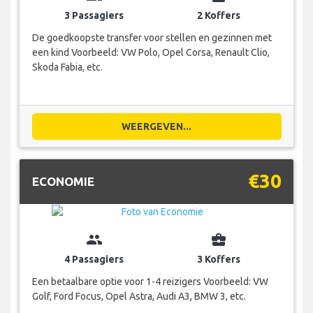
3 Passagiers
2 Koffers
De goedkoopste transfer voor stellen en gezinnen met
een kind Voorbeeld: VW Polo, Opel Corsa, Renault Clio,
Skoda Fabia, etc.
WEERGEVEN...
€30
ECONOMIE
group
business_center
4 Passagiers
3 Koffers
Een betaalbare optie voor 1-4 reizigers Voorbeeld: VW
Golf, Ford Focus, Opel Astra, Audi A3, BMW 3, etc.