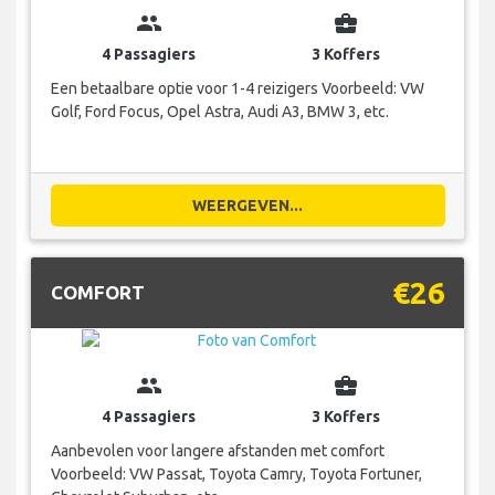
group
business_center
4 Passagiers
3 Koffers
Een betaalbare optie voor 1-4 reizigers Voorbeeld: VW
Golf, Ford Focus, Opel Astra, Audi A3, BMW 3, etc.
WEERGEVEN...
€26
COMFORT
group
business_center
4 Passagiers
3 Koffers
Aanbevolen voor langere afstanden met comfort
Voorbeeld: VW Passat, Toyota Camry, Toyota Fortuner,