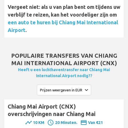
Vergeet niet: als u van plan bent om tijdens uw
verblijf te reizen, kan het voordeliger zijn om
een auto te huren bij Chiang Mai International
Airport
.
POPULAIRE TRANSFERS VAN CHIANG
MAI INTERNATIONAL AIRPORT (CNX)
Heeft u een luchthaventransfer naar Chiang Mai
International Airport nodig??
Chiang Mai Airport (CNX)
overschrijvingen naar Chiang Mai
timeline
schedule
payment
10 KM
20 Minuten.
Van €21