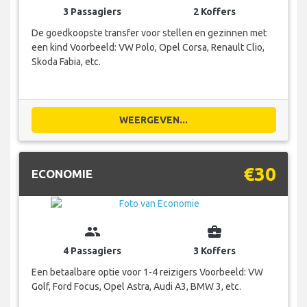
3 Passagiers
2 Koffers
De goedkoopste transfer voor stellen en gezinnen met
een kind Voorbeeld: VW Polo, Opel Corsa, Renault Clio,
Skoda Fabia, etc.
WEERGEVEN...
€30
ECONOMIE
group
business_center
4 Passagiers
3 Koffers
Een betaalbare optie voor 1-4 reizigers Voorbeeld: VW
Golf, Ford Focus, Opel Astra, Audi A3, BMW 3, etc.