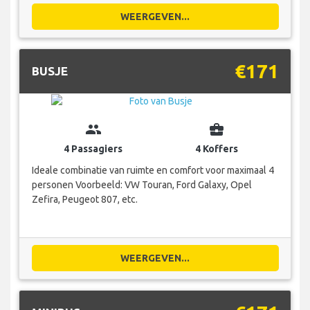
WEERGEVEN...
€171
BUSJE
group
business_center
4 Passagiers
4 Koffers
Ideale combinatie van ruimte en comfort voor maximaal 4
personen Voorbeeld: VW Touran, Ford Galaxy, Opel
Zefira, Peugeot 807, etc.
WEERGEVEN...