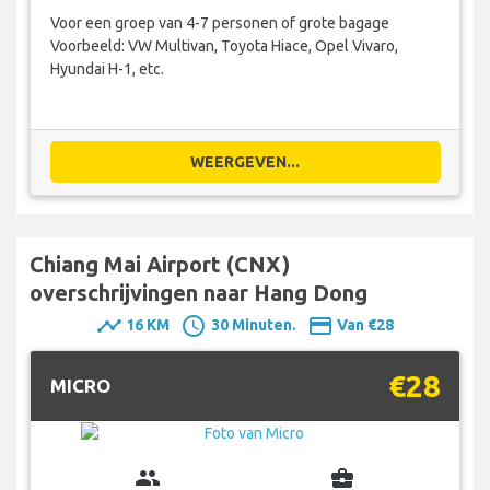
Voor een groep van 4-7 personen of grote bagage
Voorbeeld: VW Multivan, Toyota Hiace, Opel Vivaro,
Hyundai H-1, etc.
WEERGEVEN...
Chiang Mai Airport (CNX)
overschrijvingen naar Hang Dong
timeline
schedule
payment
16 KM
30 Minuten.
Van €28
€28
MICRO
group
business_center