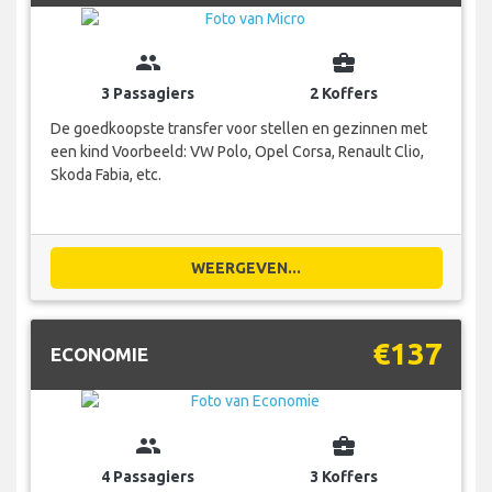
group
business_center
3 Passagiers
2 Koffers
De goedkoopste transfer voor stellen en gezinnen met
een kind Voorbeeld: VW Polo, Opel Corsa, Renault Clio,
Skoda Fabia, etc.
WEERGEVEN...
€137
ECONOMIE
group
business_center
4 Passagiers
3 Koffers