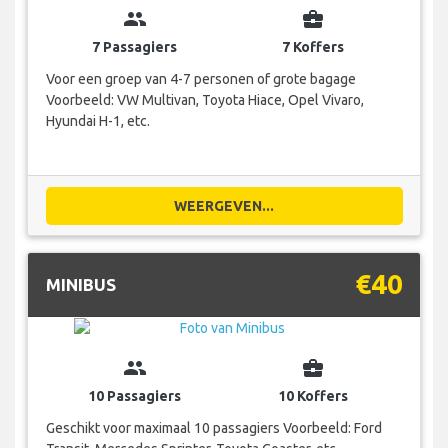
group
business_center
7 Passagiers
7 Koffers
Voor een groep van 4-7 personen of grote bagage
Voorbeeld: VW Multivan, Toyota Hiace, Opel Vivaro,
Hyundai H-1, etc.
WEERGEVEN...
€40
MINIBUS
group
business_center
10 Passagiers
10 Koffers
Geschikt voor maximaal 10 passagiers Voorbeeld: Ford