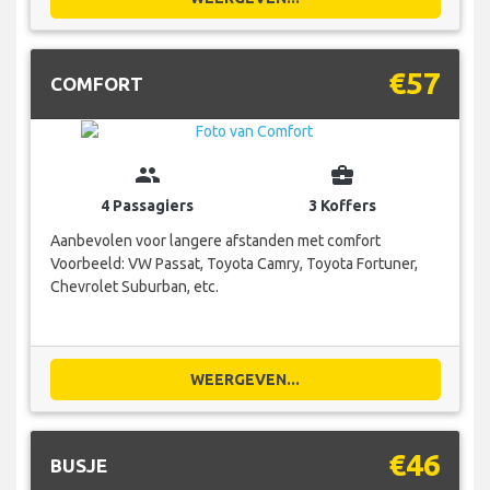
€57
COMFORT
group
business_center
4 Passagiers
3 Koffers
Aanbevolen voor langere afstanden met comfort
Voorbeeld: VW Passat, Toyota Camry, Toyota Fortuner,
Chevrolet Suburban, etc.
WEERGEVEN...
€46
BUSJE