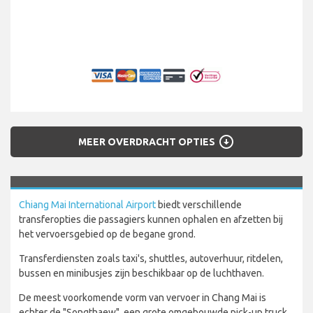
arrow_circle_down
MEER OVERDRACHT OPTIES
Chiang Mai International Airport
biedt verschillende
transferopties die passagiers kunnen ophalen en afzetten bij
het vervoersgebied op de begane grond.
Transferdiensten zoals taxi's, shuttles, autoverhuur, ritdelen,
bussen en minibusjes zijn beschikbaar op de luchthaven.
De meest voorkomende vorm van vervoer in Chang Mai is
echter de "Songthaew", een grote omgebouwde pick-up truck