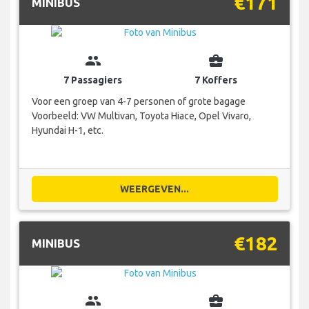
€171
MINIBUS
group
business_center
7 Passagiers
7 Koffers
Voor een groep van 4-7 personen of grote bagage
Voorbeeld: VW Multivan, Toyota Hiace, Opel Vivaro,
Hyundai H-1, etc.
WEERGEVEN...
€182
MINIBUS
group
business_center