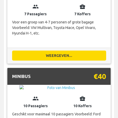
group
business_center
7 Passagiers
7 Koffers
Voor een groep van 4-7 personen of grote bagage
Voorbeeld: VW Multivan, Toyota Hiace, Opel Vivaro,
Hyundai H-1, etc.
WEERGEVEN...
€40
MINIBUS
group
business_center
10 Passagiers
10 Koffers
Geschikt voor maximaal 10 passagiers Voorbeeld: Ford