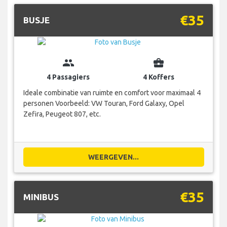
€35
BUSJE
group
business_center
4 Passagiers
4 Koffers
Ideale combinatie van ruimte en comfort voor maximaal 4
personen Voorbeeld: VW Touran, Ford Galaxy, Opel
Zefira, Peugeot 807, etc.
WEERGEVEN...
€35
MINIBUS