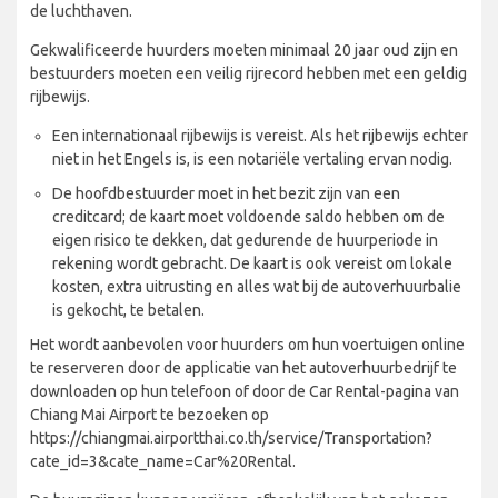
de luchthaven.
Gekwalificeerde huurders moeten minimaal 20 jaar oud zijn en
bestuurders moeten een veilig rijrecord hebben met een geldig
rijbewijs.
Een internationaal rijbewijs is vereist. Als het rijbewijs echter
niet in het Engels is, is een notariële vertaling ervan nodig.
De hoofdbestuurder moet in het bezit zijn van een
creditcard; de kaart moet voldoende saldo hebben om de
eigen risico te dekken, dat gedurende de huurperiode in
rekening wordt gebracht. De kaart is ook vereist om lokale
kosten, extra uitrusting en alles wat bij de autoverhuurbalie
is gekocht, te betalen.
Het wordt aanbevolen voor huurders om hun voertuigen online
te reserveren door de applicatie van het autoverhuurbedrijf te
downloaden op hun telefoon of door de Car Rental-pagina van
Chiang Mai Airport te bezoeken op
https://chiangmai.airportthai.co.th/service/Transportation?
cate_id=3&cate_name=Car%20Rental.