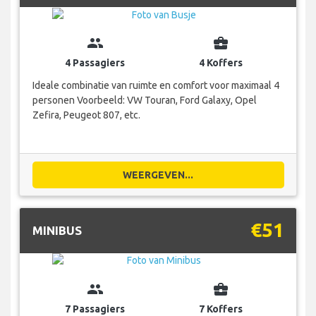
group
business_center
4 Passagiers
4 Koffers
Ideale combinatie van ruimte en comfort voor maximaal 4
personen Voorbeeld: VW Touran, Ford Galaxy, Opel
Zefira, Peugeot 807, etc.
WEERGEVEN...
€51
MINIBUS
group
business_center
7 Passagiers
7 Koffers