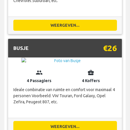
Chevrolet Suburban, etc.
WEERGEVEN...
€26
BUSJE
group
business_center
4 Passagiers
4 Koffers
Ideale combinatie van ruimte en comfort voor maximaal 4
personen Voorbeeld: VW Touran, Ford Galaxy, Opel
Zefira, Peugeot 807, etc.
WEERGEVEN...