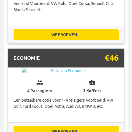
een kind Voorbeeld: VW Polo, Opel Corsa, Renault Clio,
Skoda Fabia, etc.
WEERGEVEN...
€46
ECONOMIE
group
business_center
4 Passagiers
3 Koffers
Een betaalbare optie voor 1-4 reizigers Voorbeeld: VW
Golf, Ford Focus, Opel Astra, Audi A3, BMW 3, etc.
WEERGEVEN...