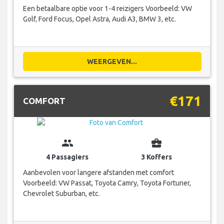
Een betaalbare optie voor 1-4 reizigers Voorbeeld: VW
Golf, Ford Focus, Opel Astra, Audi A3, BMW 3, etc.
WEERGEVEN...
€171
COMFORT
group
business_center
4 Passagiers
3 Koffers
Aanbevolen voor langere afstanden met comfort
Voorbeeld: VW Passat, Toyota Camry, Toyota Fortuner,
Chevrolet Suburban, etc.