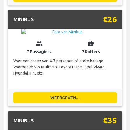
€26
MINIBUS
group
business_center
7 Passagiers
7 Koffers
Voor een groep van 4-7 personen of grote bagage
Voorbeeld: VW Multivan, Toyota Hiace, Opel Vivaro,
Hyundai H-1, etc.
WEERGEVEN...
€35
MINIBUS