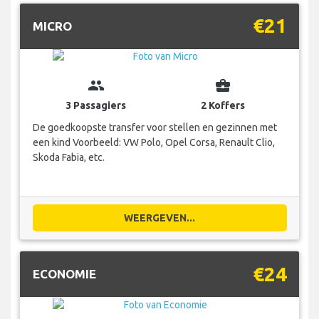
€21
MICRO
group
business_center
3 Passagiers
2 Koffers
De goedkoopste transfer voor stellen en gezinnen met
een kind Voorbeeld: VW Polo, Opel Corsa, Renault Clio,
Skoda Fabia, etc.
WEERGEVEN...
€24
ECONOMIE