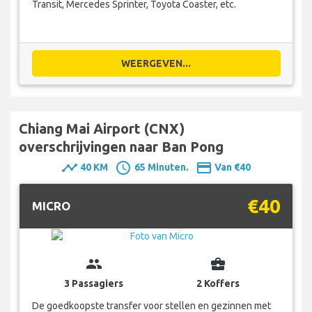
Transit, Mercedes Sprinter, Toyota Coaster, etc.
WEERGEVEN...
Chiang Mai Airport (CNX)
overschrijvingen naar Ban Pong
timeline
schedule
payment
40 KM
65 Minuten.
Van €40
€40
MICRO
group
business_center
3 Passagiers
2 Koffers
De goedkoopste transfer voor stellen en gezinnen met