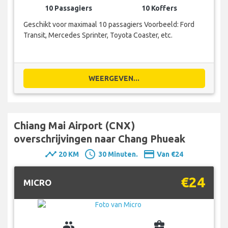
10 Passagiers
10 Koffers
Geschikt voor maximaal 10 passagiers Voorbeeld: Ford
Transit, Mercedes Sprinter, Toyota Coaster, etc.
WEERGEVEN...
Chiang Mai Airport (CNX)
overschrijvingen naar Chang Phueak
timeline
schedule
payment
20 KM
30 Minuten.
Van €24
€24
MICRO
group
business_center