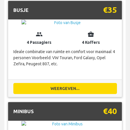
€35
BUSJE
group
business_center
4 Passagiers
4 Koffers
Ideale combinatie van ruimte en comfort voor maximaal 4
personen Voorbeeld: VW Touran, Ford Galaxy, Opel
Zefira, Peugeot 807, etc.
WEERGEVEN...
€40
MINIBUS