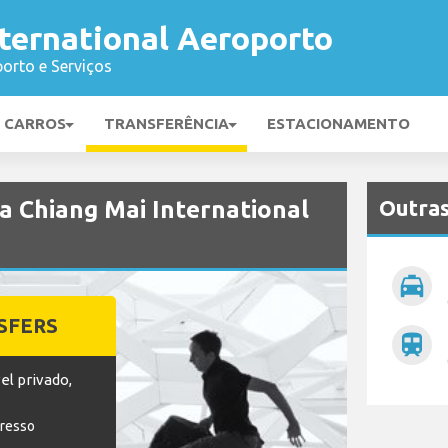
ternational Aeroporto
orto e Serviços
E CARROS
TRANSFERÊNCIA
ESTACIONAMENTO
Outras
a Chiang Mai International
local_taxi
SFERS
train
el privado,
gresso