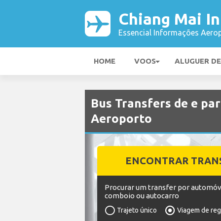
Chiang Mai In
Essencial Informações Aerop
HOME
VOOS
ALUGUER D
Bus Transfers de e par
Aeroporto
ENCONTRAR TRAN
Procurar um transfer por automóv
comboio ou autocarro
Trajeto único
Viagem de re